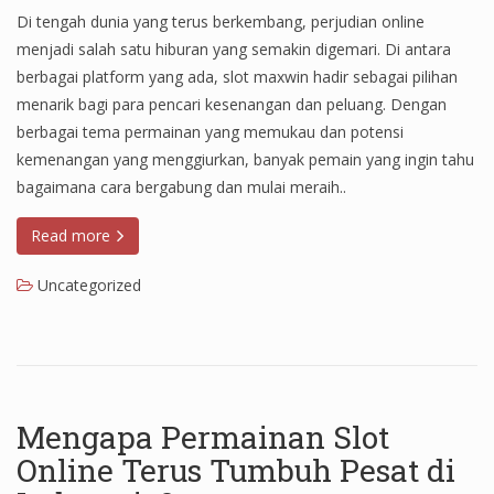
Di tengah dunia yang terus berkembang, perjudian online
menjadi salah satu hiburan yang semakin digemari. Di antara
berbagai platform yang ada, slot maxwin hadir sebagai pilihan
menarik bagi para pencari kesenangan dan peluang. Dengan
berbagai tema permainan yang memukau dan potensi
kemenangan yang menggiurkan, banyak pemain yang ingin tahu
bagaimana cara bergabung dan mulai meraih..
Read more
Uncategorized
Mengapa Permainan Slot
Online Terus Tumbuh Pesat di