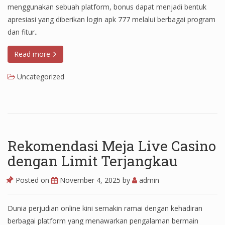
menggunakan sebuah platform, bonus dapat menjadi bentuk
apresiasi yang diberikan login apk 777 melalui berbagai program
dan fitur..
Read more
Uncategorized
Rekomendasi Meja Live Casino
dengan Limit Terjangkau
Posted on
November 4, 2025
by
admin
Dunia perjudian online kini semakin ramai dengan kehadiran
berbagai platform yang menawarkan pengalaman bermain