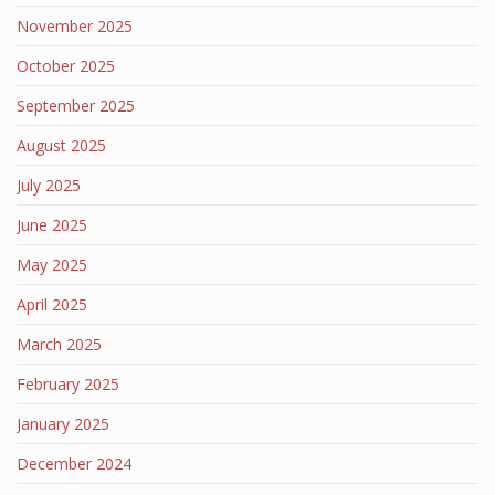
November 2025
October 2025
September 2025
August 2025
July 2025
June 2025
May 2025
April 2025
March 2025
February 2025
January 2025
December 2024