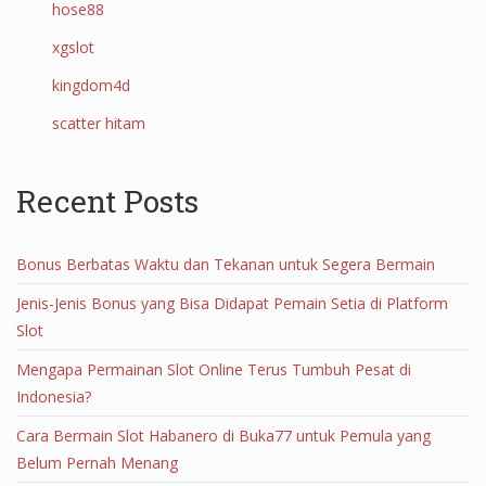
hose88
xgslot
kingdom4d
scatter hitam
Recent Posts
Bonus Berbatas Waktu dan Tekanan untuk Segera Bermain
Jenis-Jenis Bonus yang Bisa Didapat Pemain Setia di Platform
Slot
Mengapa Permainan Slot Online Terus Tumbuh Pesat di
Indonesia?
Cara Bermain Slot Habanero di Buka77 untuk Pemula yang
Belum Pernah Menang