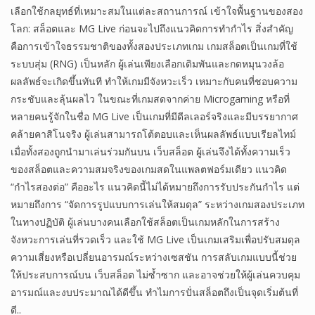
เลือกใช้กลยุทธ์ที่เหมาะสมในแต่ละสถานการณ์ เข้าใจพื้นฐานของสอง
โลก: สล็อตและ MG Live ก่อนจะไปถึงแนวคิดการทำกำไร สิ่งสำคัญ
คือการเข้าใจธรรมชาติของทั้งสองประเภทเกม เกมสล็อตเป็นเกมที่ใช้
ระบบสุ่ม (RNG) เป็นหลัก ผู้เล่นเพียงเลือกเดิมพันและกดหมุนวงล้อ
ผลลัพธ์จะเกิดขึ้นทันที ทำให้เกมมีจังหวะเร็ว เหมาะกับคนที่ชอบความ
กระชับและลุ้นผลไว ในขณะที่เกมสดจากค่าย Microgaming หรือที่
หลายคนรู้จักในชื่อ MG Live เป็นเกมที่มีดีลเลอร์จริงและมีบรรยากาศ
คล้ายคาสิโนจริง ผู้เล่นสามารถโต้ตอบและเห็นผลลัพธ์แบบเรียลไทม์
เมื่อทั้งสองถูกนำมาเล่นร่วมกันบน เว็บสล็อต ผู้เล่นจึงได้ทั้งความเร็ว
ของสล็อตและความสมจริงของเกมสดในแพลตฟอร์มเดียว แนวคิด
“กำไรสองต่อ” คืออะไร แนวคิดนี้ไม่ได้หมายถึงการรับประกันกำไร แต่
หมายถึงการ “จัดการรูปแบบการเล่นให้สมดุล” ระหว่างเกมสองประเภท
ในทางปฏิบัติ ผู้เล่นบางคนเลือกใช้สล็อตเป็นเกมหลักในการสร้าง
จังหวะการเล่นที่รวดเร็ว และใช้ MG Live เป็นเกมเสริมเพื่อปรับสมดุล
ความเสี่ยงหรือเปลี่ยนอารมณ์ระหว่างเซสชัน การสลับเกมแบบนี้ช่วย
ให้ประสบการณ์บน เว็บสล็อต ไม่ซ้ำซาก และอาจช่วยให้ผู้เล่นควบคุม
อารมณ์และงบประมาณได้ดีขึ้น ทำไมการปั่นสล็อตถึงเป็นจุดเริ่มต้นที่
ดี..