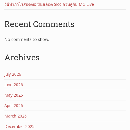
วิธีทำกำไรสองต่อ: ปั่นสล็อต Slot ควบคู่กับ MG Live
Recent Comments
No comments to show.
Archives
July 2026
June 2026
May 2026
April 2026
March 2026
December 2025