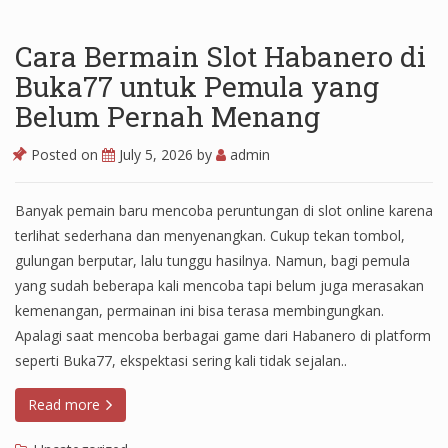
Cara Bermain Slot Habanero di
Buka77 untuk Pemula yang
Belum Pernah Menang
Posted on
July 5, 2026
by
admin
Banyak pemain baru mencoba peruntungan di slot online karena
terlihat sederhana dan menyenangkan. Cukup tekan tombol,
gulungan berputar, lalu tunggu hasilnya. Namun, bagi pemula
yang sudah beberapa kali mencoba tapi belum juga merasakan
kemenangan, permainan ini bisa terasa membingungkan.
Apalagi saat mencoba berbagai game dari Habanero di platform
seperti Buka77, ekspektasi sering kali tidak sejalan..
Read more