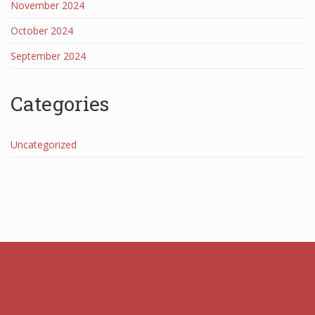
November 2024
October 2024
September 2024
Categories
Uncategorized