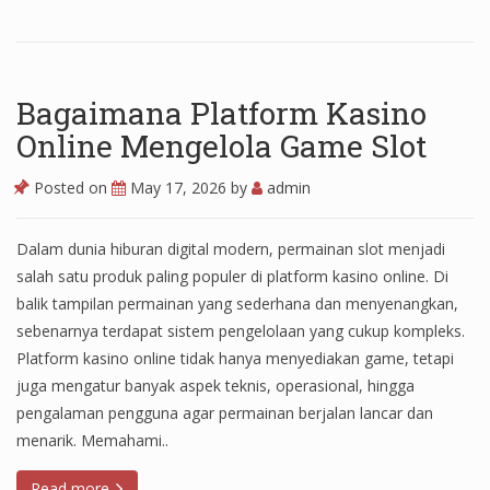
Bagaimana Platform Kasino
Online Mengelola Game Slot
Posted on
May 17, 2026
by
admin
Dalam dunia hiburan digital modern, permainan slot menjadi
salah satu produk paling populer di platform kasino online. Di
balik tampilan permainan yang sederhana dan menyenangkan,
sebenarnya terdapat sistem pengelolaan yang cukup kompleks.
Platform kasino online tidak hanya menyediakan game, tetapi
juga mengatur banyak aspek teknis, operasional, hingga
pengalaman pengguna agar permainan berjalan lancar dan
menarik. Memahami..
Read more