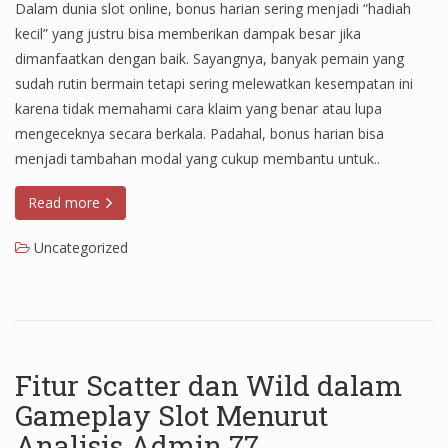
Dalam dunia slot online, bonus harian sering menjadi “hadiah
kecil” yang justru bisa memberikan dampak besar jika
dimanfaatkan dengan baik. Sayangnya, banyak pemain yang
sudah rutin bermain tetapi sering melewatkan kesempatan ini
karena tidak memahami cara klaim yang benar atau lupa
mengeceknya secara berkala. Padahal, bonus harian bisa
menjadi tambahan modal yang cukup membantu untuk..
Read more
Uncategorized
Fitur Scatter dan Wild dalam
Gameplay Slot Menurut
Analisis Admin 77